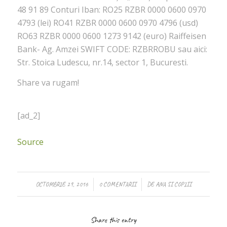
48 91 89 Conturi Iban: RO25 RZBR 0000 0600 0970
4793 (lei) RO41 RZBR 0000 0600 0970 4796 (usd)
RO63 RZBR 0000 0600 1273 9142 (euro) Raiffeisen
Bank- Ag. Amzei SWIFT CODE: RZBRROBU sau aici:
Str. Stoica Ludescu, nr.14, sector 1, Bucuresti.
Share va rugam!
[ad_2]
Source
/
/
OCTOMBRIE 29, 2016
0 COMENTARII
DE
ANA SI COPIII
Share this entry