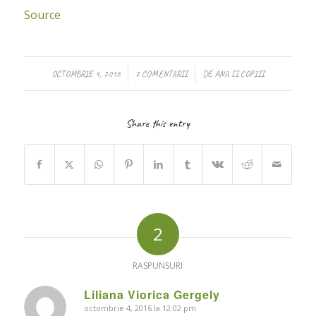
Source
/
/
OCTOMBRIE 4, 2016
2 COMENTARII
DE
ANA SI COPIII
Share this entry
2
RASPUNSURI
Liliana Viorica Gergely
octombrie 4, 2016 la 12:02 pm
says: