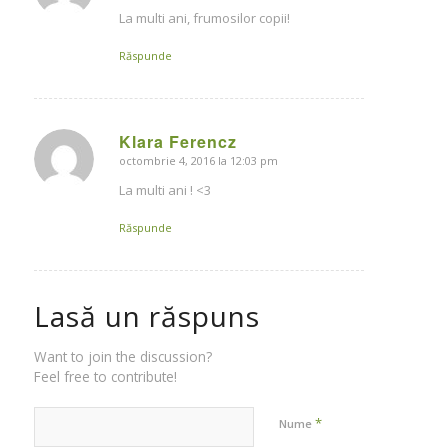
La multi ani, frumosilor copii!
Răspunde
Klara Ferencz
octombrie 4, 2016 la 12:03 pm
says:
La multi ani ! <3
Răspunde
Lasă un răspuns
Want to join the discussion?
Feel free to contribute!
*
Nume