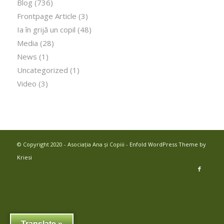
Blog
(736)
Frontpage Article
(3)
Ia în grijă un copil
(48)
Media
(28)
News
(1)
Uncategorized
(1)
Video
(3)
© Copyright 2020 - Asociația Ana și Copiii -
Enfold WordPress Theme by
Kriesi
Translate »