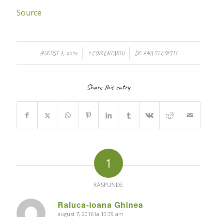
Source
/
/
AUGUST 7, 2016
1 COMENTARIU
DE
ANA SI COPIII
Share this entry
1
RĂSPUNDE
Raluca-Ioana Ghinea
august 7, 2016 la 10:39 am
says: