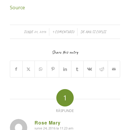
Source
/
/
IUNIE 24, 2016
1 COMENTARIU
DE
ANA SI COPIII
Share this entry
1
RĂSPUNDE
Rose Mary
iunie 24, 2016 la 11:23 am
says: