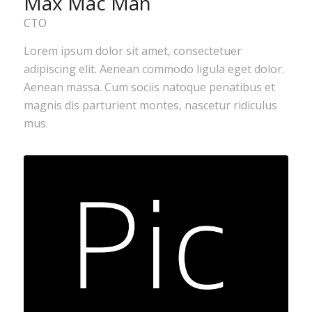
Max Mac Man
CTO
Lorem ipsum dolor sit amet, consectetuer
adipiscing elit. Aenean commodo ligula eget dolor.
Aenean massa. Cum sociis natoque penatibus et
magnis dis parturient montes, nascetur ridiculus
mus.