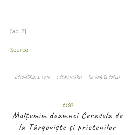
[ad_2]
Source
/
/
OCTOMBRIE 8, 2016
0 COMENTARII
DE
ANA SI COPIII
BLOG
Mulțumim doamnei Cerasela de
la Târgoviște și prietenilor