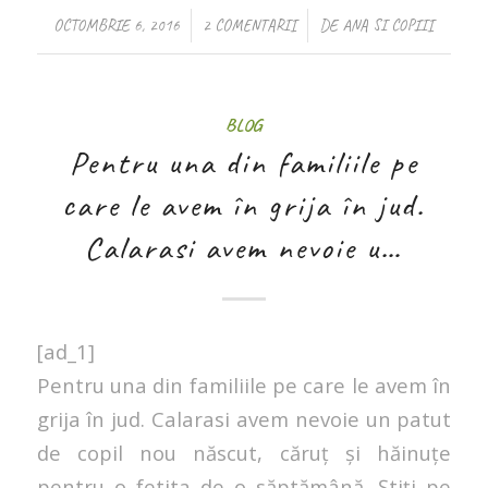
/
/
OCTOMBRIE 6, 2016
2 COMENTARII
DE
ANA SI COPIII
BLOG
Pentru una din familiile pe
care le avem în grija în jud.
Calarasi avem nevoie u…
[ad_1]
Pentru una din familiile pe care le avem în
grija în jud. Calarasi avem nevoie un patut
de copil nou născut, căruț și hăinuțe
pentru o fetita de o săptămână. Știți pe