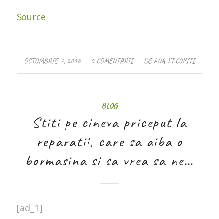
Source
/
/
OCTOMBRIE 7, 2016
0 COMENTARII
DE
ANA SI COPIII
BLOG
Stiti pe cineva priceput la
reparatii, care sa aiba o
bormasina si sa vrea sa ne…
[ad_1]