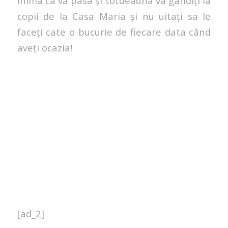
inima ca va pasa și totdeauna va gândiți la
copii de la Casa Maria și nu uitați sa le
faceți cate o bucurie de fiecare data când
aveți ocazia!
[ad_2]