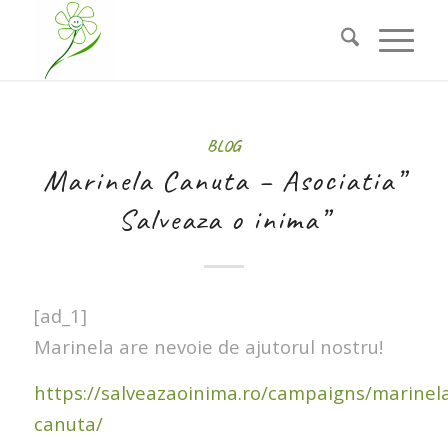
BLOG
Marinela Canuta – Asociatia”
Salveaza o inima”
[ad_1]
Marinela are nevoie de ajutorul nostru!
https://salveazaoinima.ro/campaigns/marinel
canuta/