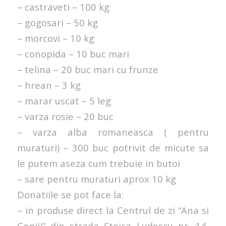
– castraveti – 100 kg
– gogosari – 50 kg
– morcovi – 10 kg
– conopida – 10 buc mari
– telina – 20 buc mari cu frunze
– hrean – 3 kg
– marar uscat – 5 leg
– varza rosie – 20 buc
– varza alba romaneasca ( pentru
muraturi) – 300 buc potrivit de micute sa
le putem aseza cum trebuie in butoi
– sare pentru muraturi aprox 10 kg
Donatiile se pot face la:
– in produse direct la Centrul de zi “Ana si
Copiii” din strada Stoica Ludescu nr. 14,