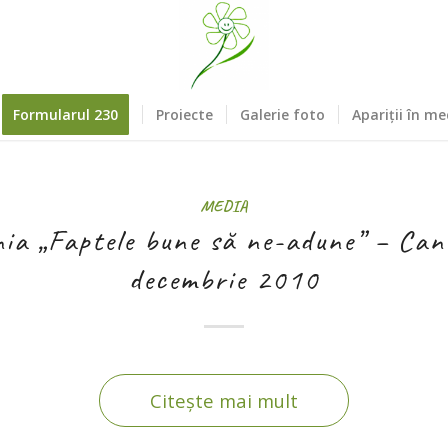
Formularul 230
Proiecte
Galerie foto
Apariții în me
MEDIA
ia „Faptele bune să ne-adune” – Can
decembrie 2010
Citește mai mult