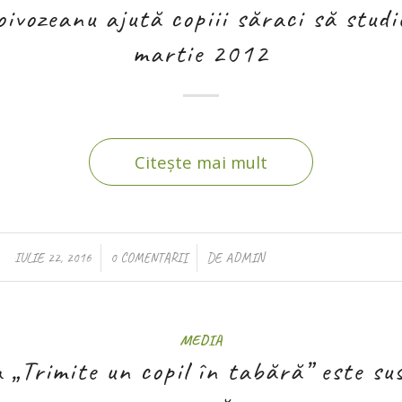
ivozeanu ajută copiii săraci să studie
martie 2012
Citește mai mult
/
/
IULIE 22, 2016
0 COMENTARII
DE
ADMIN
MEDIA
„Trimite un copil în tabără” este su