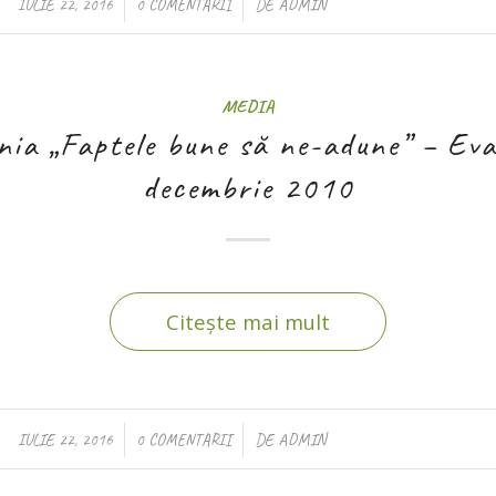
/
/
IULIE 22, 2016
0 COMENTARII
DE
ADMIN
MEDIA
ia „Faptele bune să ne-adune” – Eva
decembrie 2010
Citește mai mult
/
/
IULIE 22, 2016
0 COMENTARII
DE
ADMIN